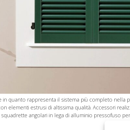
te in quanto rappresenta il sistema più completo nella p
con elementi estrusi di altissima qualità. Accessori realiz
quadrette angolari in lega di alluminio pressofuso per g