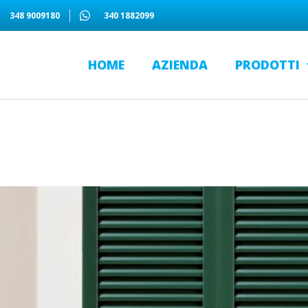
348 9009180
340 1882099
HOME
AZIENDA
PRODOTTI