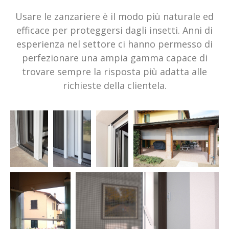
Usare
le
zanzariere
è
il
mo
do
più
naturale
ed
efficace
per
proteggersi
dagli
insetti
.
Anni
di
esperienza
nel
settore
ci
hanno
permesso
di
perfezionare
una
ampia
gamma
capace
di
trovare
sempre
la risposta
più
adatta
alle
richieste
della
clientela
.