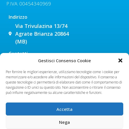
P.IVA: 00454340969
Indirizzo
Via Trivulazina 13/74
Agrate Brianza 20864
(MB)
Contatti
Gestisci Consenso Cookie
039 653670
348 9009180
Per fornire le migliori esperienze, utilizziamo tecnologie come i cookie per
340 1882099
memorizzare e/o accedere alle informazioni del dispositivo. Il consenso a
queste tecnologie ci permetterà di elaborare dati come il comportamento di
navigazione o ID unici su questo sito. Non acconsentire o ritirare il consenso
Orari
può influire negativamente su alcune caratteristiche e funzioni.
Lunedì - Venerdì:
9.00 - 18.00
Sabato
: su appuntamento
Accetta
Domenica
: CHIUSI
Nega