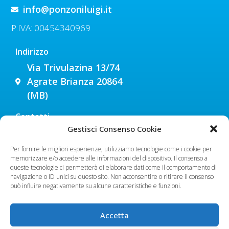
info@ponzoniluigi.it
P.IVA: 00454340969
Indirizzo
Via Trivulazina 13/74
Agrate Brianza 20864
(MB)
Contatti
Gestisci Consenso Cookie
039 653670
348 9009180
Per fornire le migliori esperienze, utilizziamo tecnologie come i cookie per
memorizzare e/o accedere alle informazioni del dispositivo. Il consenso a
340 1882099
queste tecnologie ci permetterà di elaborare dati come il comportamento di
navigazione o ID unici su questo sito. Non acconsentire o ritirare il consenso
Orari
può influire negativamente su alcune caratteristiche e funzioni.
Lunedì - Venerdì:
9.00 - 18.00
Sabato
: su appuntamento
Accetta
Domenica
: CHIUSI